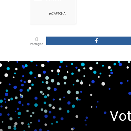
0
Partages
Vot