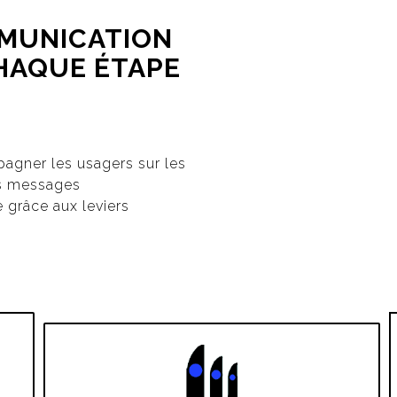
MMUNICATION
CHAQUE ÉTAPE
gner les usagers sur les
es messages
 grâce aux leviers