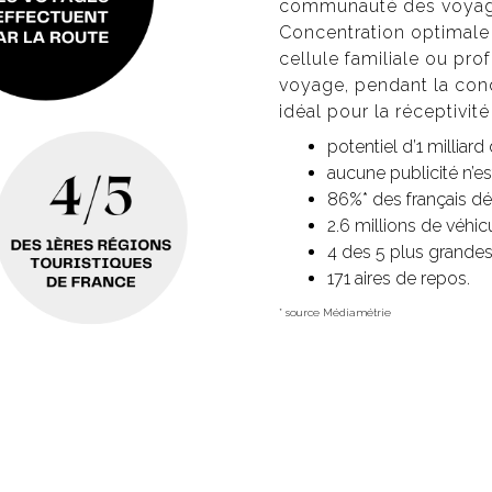
communauté des voyageur
Concentration optimale 
cellule familiale ou pro
voyage, pendant la con
idéal pour la réceptivité 
potentiel d’1 milliard
aucune publicité n’est
86%* des français déc
2.6 millions de véhi
4 des 5 plus grandes 
171 aires de repos.
* source Médiamétrie