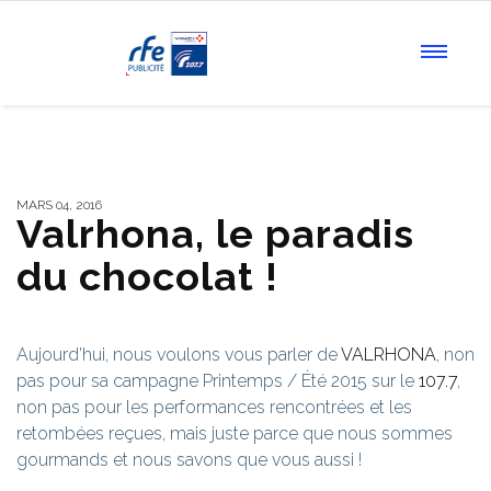
MARS 04, 2016
Valrhona, le paradis
du chocolat !
Aujourd’hui, nous voulons vous parler de
VALRHONA
, non
pas pour sa campagne Printemps / Été 2015 sur le
107.7
,
non pas pour les performances rencontrées et les
retombées reçues, mais juste parce que nous sommes
gourmands et nous savons que vous aussi !