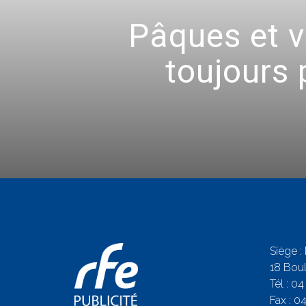
Pâques et v
toujours 
Siège :
18 Boul
Tél :
04
Fax : 0