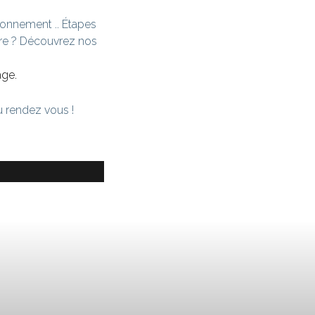
ionnement .. Étapes
re ? Découvrez nos
age.
u rendez vous !