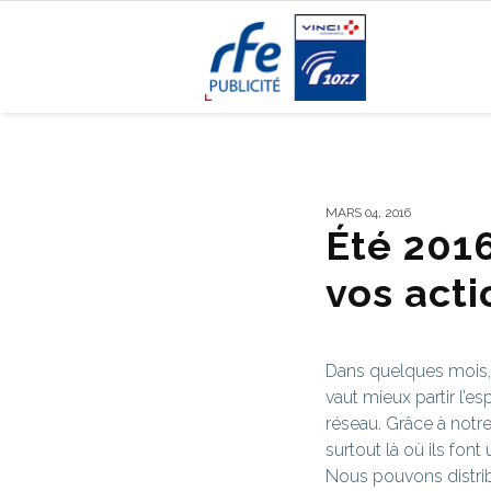
MARS 04, 2016
Été 2016
vos acti
Dans quelques mois, c
vaut mieux partir l’e
réseau. Grâce à notre
surtout là où ils font
Nous pouvons distribu