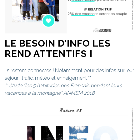
LE BESOIN D’INFO LES
REND ATTENTIFS !
Ils restent connectés ! Notamment pour des infos sur leur
séjour : trafic, météo et enneigement **
** étude “les 5 habitudes des Français pendant leurs
vacances à la montagne” ANMSM 2018