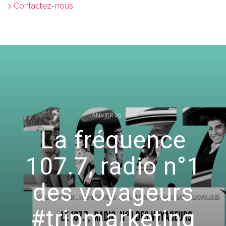
> Contactez-nous
JANVIER 29, 2020
La fréquence
107.7, radio n°1
des voyageurs
#tripmarketing