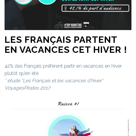
LES FRANÇAIS PARTENT
EN VACANCES CET HIVER !
42% des Français préfèrent partir en vacances en hiver
plutôt qu’en été
* étude “Les Français et les vacances d’hiver”
VoyagesPirates 2017