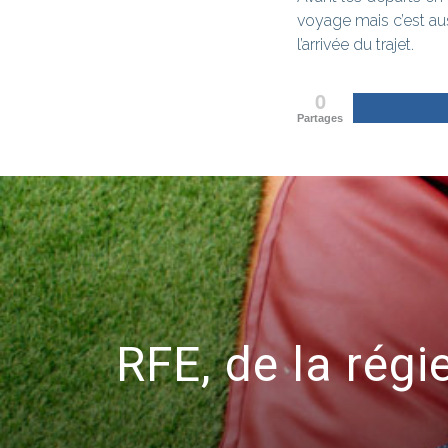
voyage mais c’est au
l’arrivée du trajet.
0
Partages
RFE, de la régi