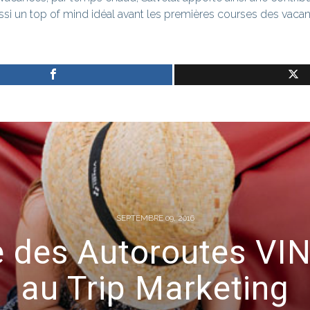
ssi un
top of mind
idéal avant les premières courses des vacan
SEPTEMBRE 09, 2016
e des Autoroutes VIN
au Trip Marketing