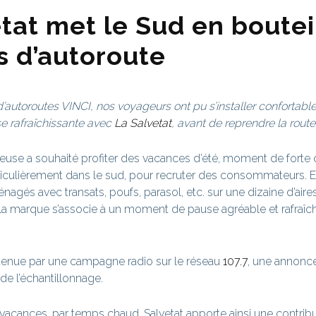
tat met le Sud en boutei
s d’autoroute
 d’autoroutes VINCI, nos voyageurs ont pu s’installer confortab
se rafraîchissante avec
La Salvetat
, avant de reprendre la route
euse a souhaité
profiter des vacances d’été, moment de fort
ticulièrement dans le sud, pour recruter des consommateurs. 
gés avec transats, poufs, parasol, etc. sur une dizaine d’aire
la marque s’associe à un moment de pause agréable et rafraîchi
utenue par une campagne radio sur le réseau
107.7
, une annonce
de l’échantillonnage.
vacances, par temps chaud, Salvetat apporte ainsi une contribu