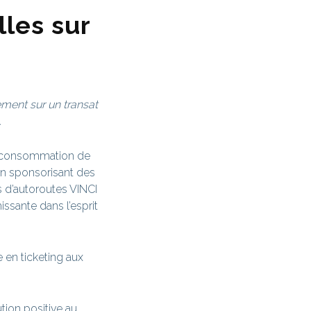
lles sur
lement sur un transat
.
e consommation de
En sponsorisant des
s d’autoroutes VINCI
ssante dans l’esprit
 en ticketing aux
tion positive au