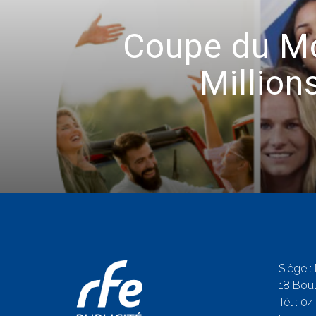
Coupe du Mo
Million
Siège :
18 Boul
Tél :
04