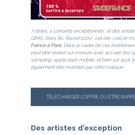
7 dates, 5 concerts exceptionnels, et des art
GIMS, Stars 80, Rockin’1000 : cet été, c’est le 
France à Paris
. Dans le cadre de ces évènement
peut être réalisé sur-mesure avec accueil des s
sampling, application mobile, et bien sûr spot 
également être investies par votre marque.
TÉLÉCHARGER L’OFFRE OU ÊTRE RAPPE
Des artistes d’exception