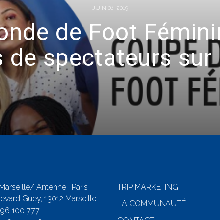
JUIN 06, 2019
nde de Foot Féminin
s de spectateurs sur 
 Marseille/ Antenne : Paris
TRIP MARKETING
evard Guey, 13012 Marseille
LA COMMUNAUTÉ
 96 100 777