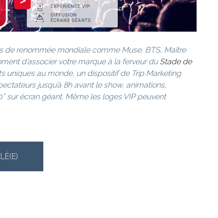
istes de renommée mondiale comme Muse, BTS, Maître
moment d’associer votre marque à la ferveur du
Stade de
s uniques au monde, un dispositif de Trip Marketing
pectateurs jusqu’à 8h avant le show, animations,
30” sur écran géant. Même les loges VIP peuvent
LÉ(E)