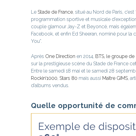
Le
Stade de France
, situé au Nord de Paris, c’
programmation sportive et musicale d’exception q
couple glamour Jay-Z et Beyoncé, mais également
Facebook, et enfin Ed Sheeran, nominé pour la c
You”.
Après
One Direction
en 2014,
BTS, le groupe de
sur la prestigieuse scène du Stade de France ce
Entre le samedi 18 mai et le samedi 28 septembr
Rockin’1000
,
Stars 80
mais aussi
Maître GIMS
, a
d’albums vendus.
Quelle opportunité de com