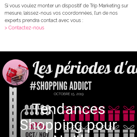
Si vous voulez monter un dispositif de Trip Marketing sur
mesure, laissez-nous vos coordonnées, l’un de nos
experts prendra contact avec vous :
> Contactez-nous
OCTOBRE 15, 2019
Tendances
Shopping pour