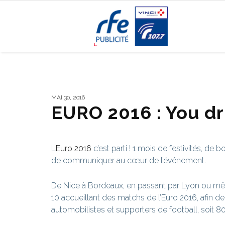
MAI 30, 2016
EURO 2016 : You dr
L’
Euro 2016
c’est parti ! 1 mois de festivités, d
de communiquer au cœur de l’événement.
De Nice à Bordeaux, en passant par Lyon ou mêm
10 accueillant des matchs de l’Euro 2016, afin de
automobilistes et supporters de football, soit 