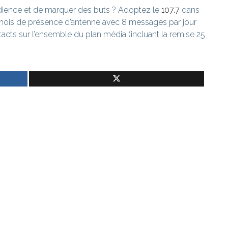
udience et de marquer des buts ? Adoptez le
107.7
dans
1 mois de présence d’antenne avec 8 messages par jour
acts sur l’ensemble du plan média (incluant la remise 25